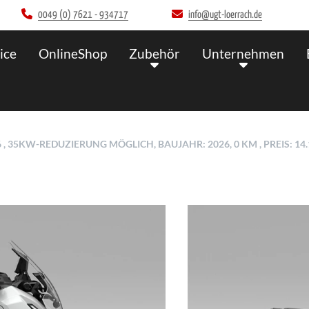
0049 (0) 7621 - 934717
info@ugt-loerrach.de
ice
OnlineShop
Zubehör
Unternehmen
 35KW-REDUZIERUNG MÖGLICH, BAUJAHR: 2026, 0 KM , PREIS: 1