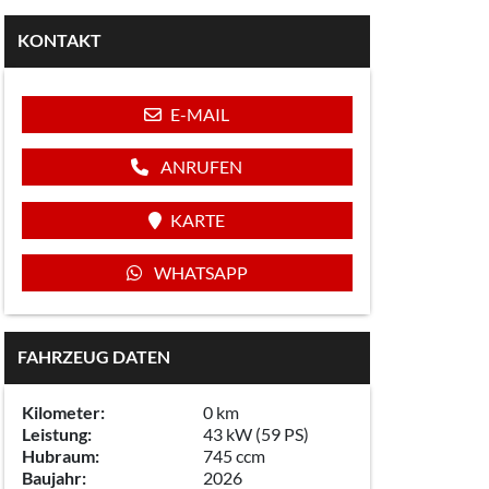
KONTAKT
E-MAIL
ANRUFEN
KARTE
WHATSAPP
FAHRZEUG DATEN
Kilometer:
0 km
Leistung:
43 kW (59 PS)
Hubraum:
745 ccm
Baujahr:
2026